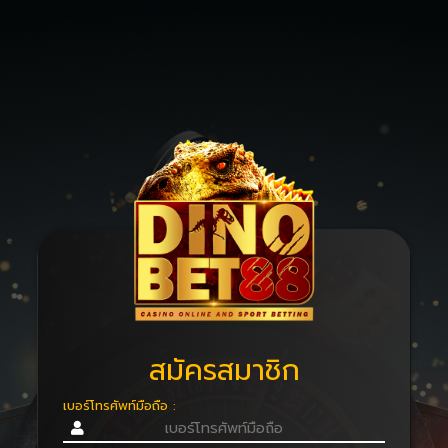
สมัครสมาชิก
เบอร์โทรศัพท์มือถือ :