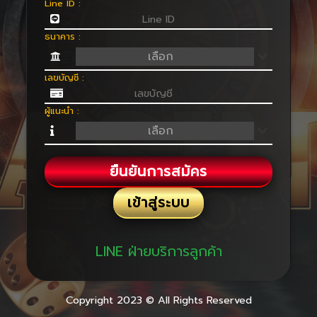
Line ID :
ธนาคาร :
เลขบัญชี :
ผู้แนะนำ :
ยืนยันการสมัคร
เข้าสู่ระบบ
LINE ฝ่ายบริการลูกค้า
Copyright 2023 © All Rights Reserved